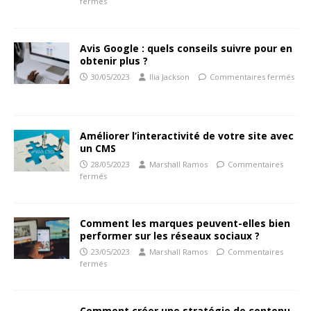
fermés
Avis Google : quels conseils suivre pour en
obtenir plus ?
30/05/2023
Ilia Jackson
Commentaires fermés
Améliorer l’interactivité de votre site avec
un CMS
28/05/2023
Marshall Ramos
Commentaires
fermés
Comment les marques peuvent-elles bien
performer sur les réseaux sociaux ?
23/05/2023
Marshall Ramos
Commentaires
fermés
Comment créer une stratégie de contenu