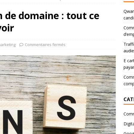
Qwant
 de domaine : tout ce
candi
oir
Comm
d’emp
Traff
arketing
Commentaires fermés
audi
E car
paya
Comme
comp
CAT
Comm
Digita
Goog