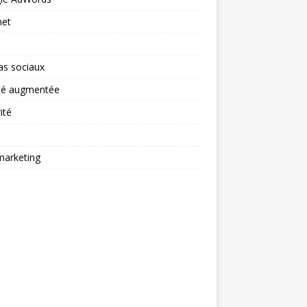
net
as sociaux
ité augmentée
ité
arketing