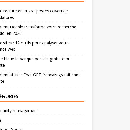
 recrute en 2026 : postes ouverts et
datures
ent Deeple transforme votre recherche
loi en 2026
ic sites : 12 outils pour analyser votre
ence web
te bleue la banque postale gratuite ou
nte
nt utiliser Chat GPT français gratuit sans
te
ÉGORIES
unity management
l
le AdWords