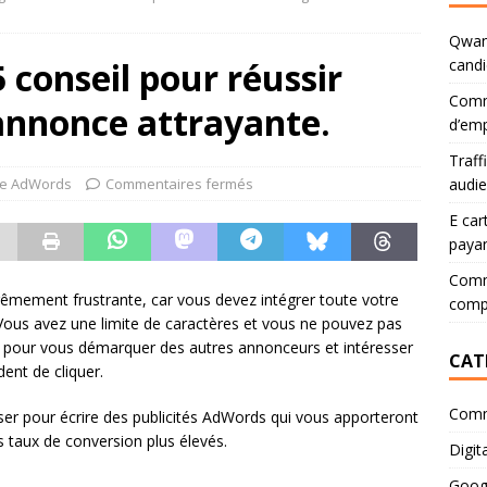
Qwant
 conseil pour réussir
candi
Comm
annonce attrayante.
d’emp
Traff
e AdWords
Commentaires fermés
audi
E car
paya
Comme
rêmement frustrante, car vous devez intégrer toute votre
comp
ous avez une limite de caractères et vous ne pouvez pas
tif pour vous démarquer des autres annonceurs et intéresser
CAT
dent de cliquer.
Comm
iser pour écrire des publicités AdWords qui vous apporteront
es taux de conversion plus élevés.
Digita
Goog