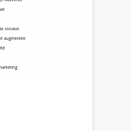
net
as sociaux
ité augmentée
ité
arketing