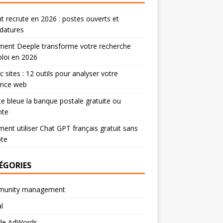
 recrute en 2026 : postes ouverts et
datures
ent Deeple transforme votre recherche
loi en 2026
ic sites : 12 outils pour analyser votre
ence web
te bleue la banque postale gratuite ou
nte
nt utiliser Chat GPT français gratuit sans
te
ÉGORIES
unity management
l
le AdWords