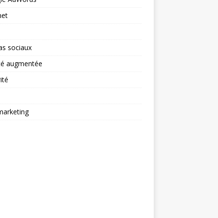
net
as sociaux
ité augmentée
ité
arketing