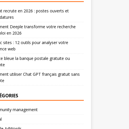
 recrute en 2026 : postes ouverts et
datures
ent Deeple transforme votre recherche
loi en 2026
ic sites : 12 outils pour analyser votre
ence web
te bleue la banque postale gratuite ou
nte
nt utiliser Chat GPT français gratuit sans
te
ÉGORIES
unity management
l
le AdWords