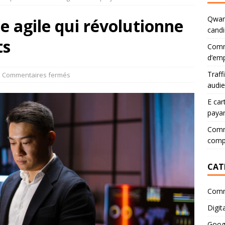
Qwant
 agile qui révolutionne
candi
ts
Comm
d’emp
Traff
Commentaires fermés
audi
E car
paya
Comme
comp
CAT
Comm
Digita
Goog