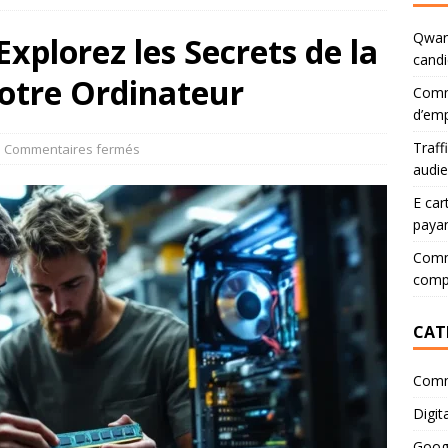
Qwant
xplorez les Secrets de la
candi
otre Ordinateur
Comm
d’emp
Traff
Commentaires fermés
audi
E car
paya
Comme
comp
CAT
Comm
Digita
Goog