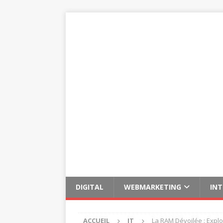
DIGITAL
WEBMARKETING
IN
ACCUEIL
IT
La RAM Dévoilée : Explo