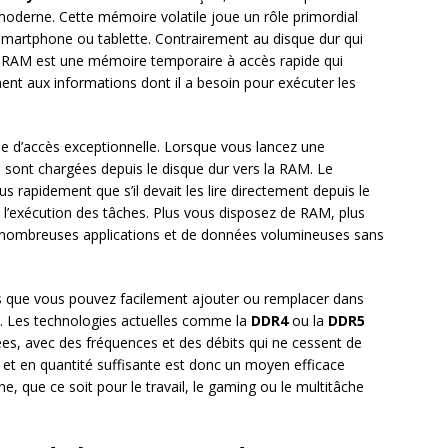
derne. Cette mémoire volatile joue un rôle primordial
smartphone ou tablette. Contrairement au disque dur qui
 RAM est une mémoire temporaire à accès rapide qui
nt aux informations dont il a besoin pour exécuter les
se d’accès exceptionnelle. Lorsque vous lancez une
s sont chargées depuis le disque dur vers la RAM. Le
 rapidement que s’il devait les lire directement depuis le
 l’exécution des tâches. Plus vous disposez de RAM, plus
 nombreuses applications et de données volumineuses sans
 que vous pouvez facilement ajouter ou remplacer dans
é. Les technologies actuelles comme la
DDR4
ou la
DDR5
es, avec des fréquences et des débits qui ne cessent de
é et en quantité suffisante est donc un moyen efficace
, que ce soit pour le travail, le gaming ou le multitâche