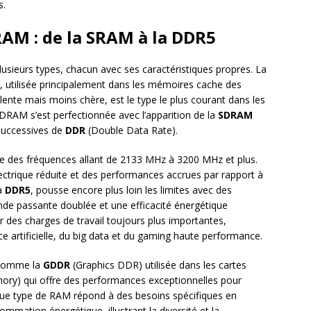
s.
RAM : de la SRAM à la DDR5
usieurs types, chacun avec ses caractéristiques propres. La
, utilisée principalement dans les mémoires cache des
ente mais moins chère, est le type le plus courant dans les
 DRAM s’est perfectionnée avec l’apparition de la
SDRAM
successives de
DDR
(Double Data Rate).
fre des fréquences allant de 2133 MHz à 3200 MHz et plus.
ectrique réduite et des performances accrues par rapport à
la
DDR5
, pousse encore plus loin les limites avec des
de passante doublée et une efficacité énergétique
 des charges de travail toujours plus importantes,
e artificielle, du big data et du gaming haute performance.
s comme la
GDDR
(Graphics DDR) utilisée dans les cartes
ry) qui offre des performances exceptionnelles pour
aque type de RAM répond à des besoins spécifiques en
mation énergétique, illustrant la diversité et la