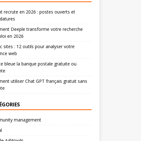
 recrute en 2026 : postes ouverts et
datures
ent Deeple transforme votre recherche
loi en 2026
ic sites : 12 outils pour analyser votre
ence web
te bleue la banque postale gratuite ou
nte
nt utiliser Chat GPT français gratuit sans
te
ÉGORIES
unity management
l
le AdWords