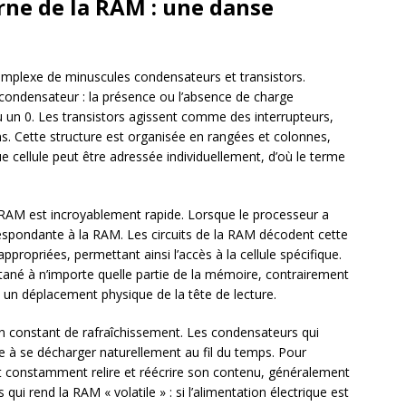
ne de la RAM : une danse
mplexe de minuscules condensateurs et transistors.
condensateur : la présence ou l’absence de charge
 un 0. Les transistors agissent comme des interrupteurs,
ns. Cette structure est organisée en rangées et colonnes,
e cellule peut être adressée individuellement, d’où le terme
a RAM est incroyablement rapide. Lorsque le processeur a
respondante à la RAM. Les circuits de la RAM décodent cette
ppropriées, permettant ainsi l’accès à la cellule spécifique.
né à n’importe quelle partie de la mémoire, contrairement
 un déplacement physique de la tête de lecture.
n constant de rafraîchissement. Les condensateurs qui
e à se décharger naturellement au fil du temps. Pour
it constamment relire et réécrire son contenu, généralement
qui rend la RAM « volatile » : si l’alimentation électrique est