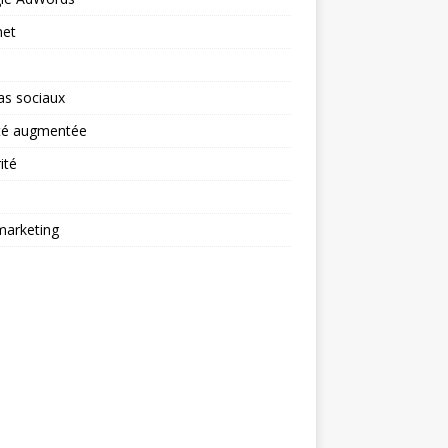
net
as sociaux
ité augmentée
ité
arketing