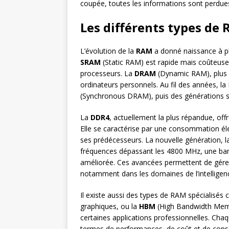
coupée, toutes les informations sont perdue
Les différents types de 
L’évolution de la
RAM
a donné naissance à pl
SRAM
(Static RAM) est rapide mais coûteuse
processeurs. La
DRAM
(Dynamic RAM), plus l
ordinateurs personnels. Au fil des années, la
(Synchronous DRAM), puis des générations 
La
DDR4
, actuellement la plus répandue, of
Elle se caractérise par une consommation él
ses prédécesseurs. La nouvelle génération, 
fréquences dépassant les 4800 MHz, une ban
améliorée. Ces avancées permettent de gérer
notamment dans les domaines de l’intelligenc
Il existe aussi des types de RAM spécialisé
graphiques, ou la
HBM
(High Bandwidth Memo
certaines applications professionnelles. Ch
termes de performances, de coût et de consom