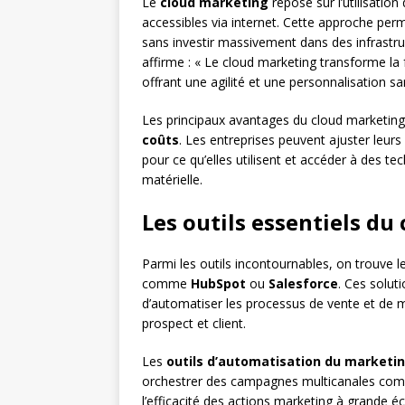
Le
cloud marketing
repose sur l’utilisation
accessibles via internet. Cette approche per
sans investir massivement dans des infrastr
affirme : « Le cloud marketing transforme la f
offrant une agilité et une personnalisation s
Les principaux avantages du cloud marketing
coûts
. Les entreprises peuvent ajuster leur
pour ce qu’elles utilisent et accéder à des t
matérielle.
Les outils essentiels du
Parmi les outils incontournables, on trouve 
comme
HubSpot
ou
Salesforce
. Ces solut
d’automatiser les processus de vente et de 
prospect et client.
Les
outils d’automatisation du marketi
orchestrer des campagnes multicanales comple
l’efficacité des actions marketing à grande é