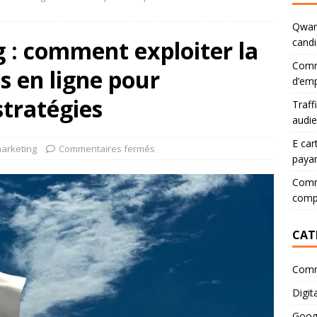
Qwant
 : comment exploiter la
candi
Comm
s en ligne pour
d’emp
stratégies
Traff
audi
E car
arketing
Commentaires fermés
paya
Comme
comp
CAT
Comm
Digita
Goog