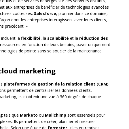
 d’outils et de services hébergés sur des serveurs distants,
met aux entreprises de bénéficier de technologies avancées
uctures coûteuses.
Salesforce
, pionnier dans ce domaine,
açon dont les entreprises interagissent avec leurs clients,
ans précédent. »
 incluent la
flexibilité
, la
scalabilité
et la
réduction des
s ressources en fonction de leurs besoins, payer uniquement
echnologies de pointe sans se soucier de la maintenance
 cloud marketing
les
plateformes de gestion de la relation client (CRM)
ions permettent de centraliser les données clients,
marketing, et d’obtenir une vue à 360 degrés de chaque
ng
tels que
Marketo
ou
Mailchimp
sont essentiels pour
xes. Ils permettent de créer, planifier et mesurer
chelle. Selon une étude de
Forrester
, « les entreprises