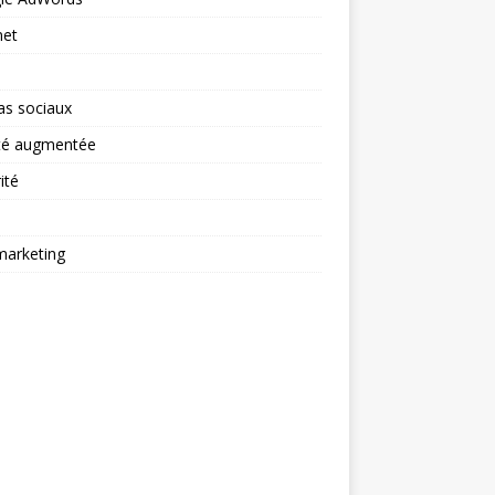
net
as sociaux
ité augmentée
ité
arketing