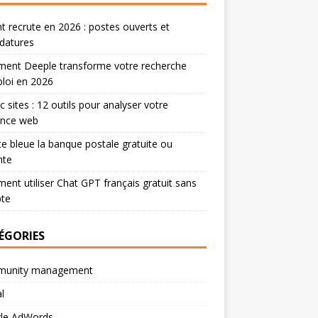
 recrute en 2026 : postes ouverts et
datures
ent Deeple transforme votre recherche
loi en 2026
ic sites : 12 outils pour analyser votre
ence web
te bleue la banque postale gratuite ou
nte
nt utiliser Chat GPT français gratuit sans
te
ÉGORIES
unity management
l
le AdWords