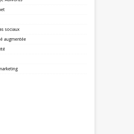
net
as sociaux
ité augmentée
ité
arketing