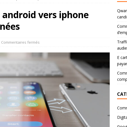
Qwant
 android vers iphone
candi
nnées
Comm
d’emp
Traff
Commentaires fermés
audi
E car
paya
Comme
comp
CAT
Comm
Digita
Goog