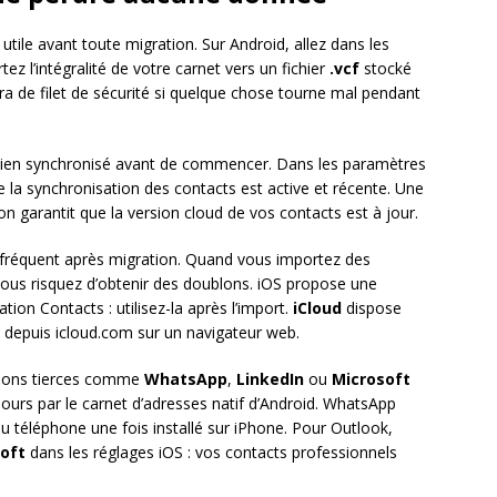
utile avant toute migration. Sur Android, allez dans les
ez l’intégralité de votre carnet vers un fichier
.vcf
stocké
vira de filet de sécurité si quelque chose tourne mal pendant
 bien synchronisé avant de commencer. Dans les paramètres
la synchronisation des contacts est active et récente. Une
on garantit que la version cloud de vos contacts est à jour.
fréquent après migration. Quand vous importez des
 vous risquez d’obtenir des doublons. iOS propose une
tion Contacts : utilisez-la après l’import.
iCloud
dispose
 depuis icloud.com sur un navigateur web.
ations tierces comme
WhatsApp
,
LinkedIn
ou
Microsoft
jours par le carnet d’adresses natif d’Android. WhatsApp
 téléphone une fois installé sur iPhone. Pour Outlook,
oft
dans les réglages iOS : vos contacts professionnels