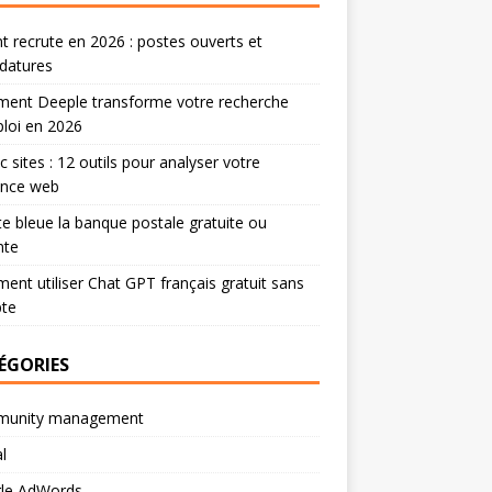
 recrute en 2026 : postes ouverts et
datures
ent Deeple transforme votre recherche
loi en 2026
ic sites : 12 outils pour analyser votre
ence web
te bleue la banque postale gratuite ou
nte
nt utiliser Chat GPT français gratuit sans
te
ÉGORIES
unity management
l
le AdWords