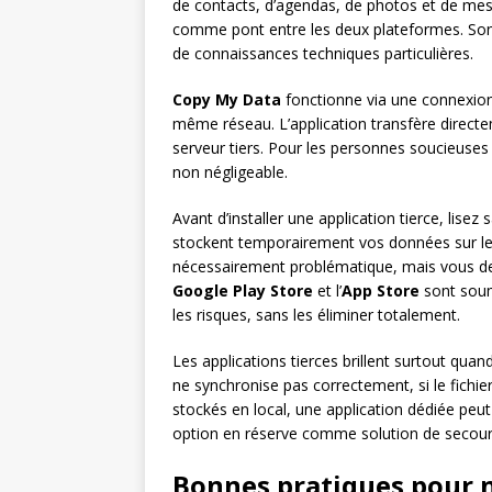
de contacts, d’agendas, de photos et de messa
comme pont entre les deux plateformes. Son in
de connaissances techniques particulières.
Copy My Data
fonctionne via une connexion 
même réseau. L’application transfère directe
serveur tiers. Pour les personnes soucieuses
non négligeable.
Avant d’installer une application tierce, lisez 
stockent temporairement vos données sur leur
nécessairement problématique, mais vous deve
Google Play Store
et l’
App Store
sont soumi
les risques, sans les éliminer totalement.
Les applications tierces brillent surtout qu
ne synchronise pas correctement, si le fichi
stockés en local, une application dédiée peu
option en réserve comme solution de secour
Bonnes pratiques pour 