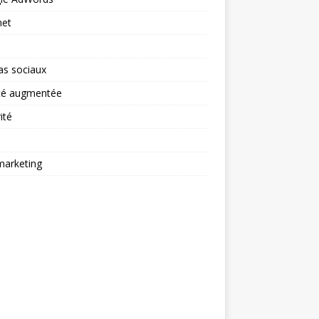
net
as sociaux
ité augmentée
ité
arketing