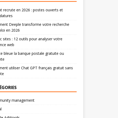
 recrute en 2026 : postes ouverts et
datures
ent Deeple transforme votre recherche
loi en 2026
ic sites : 12 outils pour analyser votre
ence web
te bleue la banque postale gratuite ou
nte
nt utiliser Chat GPT français gratuit sans
te
ÉGORIES
unity management
l
le AdWords