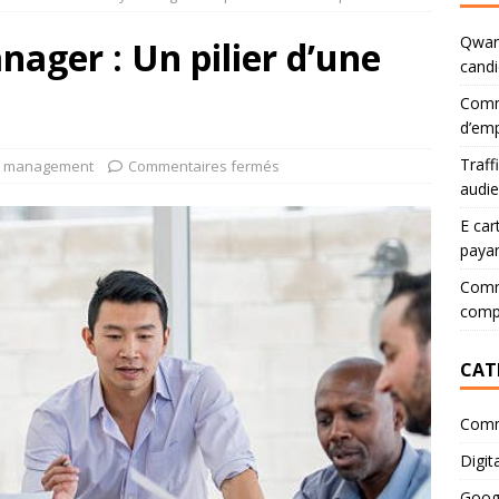
Qwant
ger : Un pilier d’une
candi
Comm
d’emp
Traff
y management
Commentaires fermés
audi
E car
paya
Comme
comp
CAT
Comm
Digita
Goog