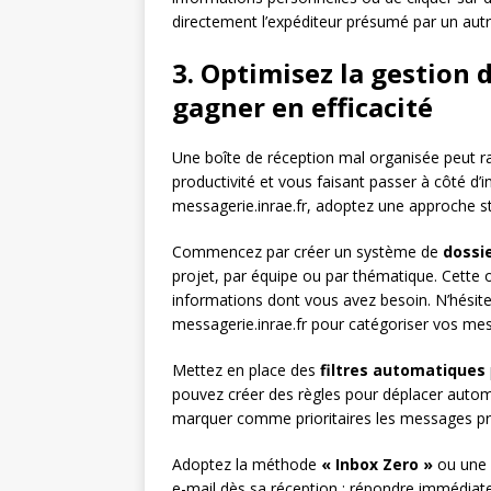
directement l’expéditeur présumé par un aut
3. Optimisez la gestion 
gagner en efficacité
Une boîte de réception mal organisée peut 
productivité et vous faisant passer à côté d’i
messagerie.inrae.fr, adoptez une approche st
Commencez par créer un système de
dossi
projet, par équipe ou par thématique. Cette 
informations dont vous avez besoin. N’hésitez
messagerie.inrae.fr pour catégoriser vos mes
Mettez en place des
filtres automatiques
pouvez créer des règles pour déplacer autom
marquer comme prioritaires les messages pro
Adoptez la méthode
« Inbox Zero »
ou une v
e-mail dès sa réception : répondre immédiat