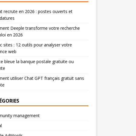
 recrute en 2026 : postes ouverts et
datures
ent Deeple transforme votre recherche
loi en 2026
ic sites : 12 outils pour analyser votre
ence web
te bleue la banque postale gratuite ou
nte
nt utiliser Chat GPT français gratuit sans
te
ÉGORIES
unity management
l
le AdWords