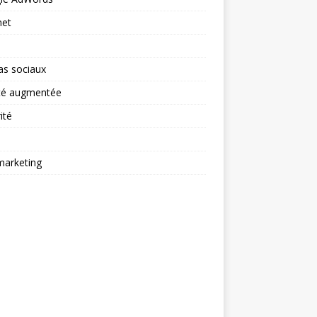
net
as sociaux
ité augmentée
ité
arketing