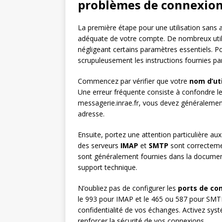
problèmes de connexio
La première étape pour une utilisation sans
adéquate de votre compte. De nombreux utilis
négligeant certains paramètres essentiels. P
scrupuleusement les instructions fournies par 
Commencez par vérifier que votre
nom d’uti
Une erreur fréquente consiste à confondre le
messagerie.inrae.fr, vous devez généralement
adresse.
Ensuite, portez une attention particulière au
des serveurs
IMAP
et
SMTP
sont correctemen
sont généralement fournies dans la document
support technique.
N’oubliez pas de configurer les
ports de co
le 993 pour IMAP et le 465 ou 587 pour SMT
confidentialité de vos échanges. Activez sy
renforcer la sécurité de vos connexions.