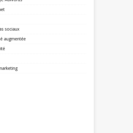
net
as sociaux
ité augmentée
ité
arketing