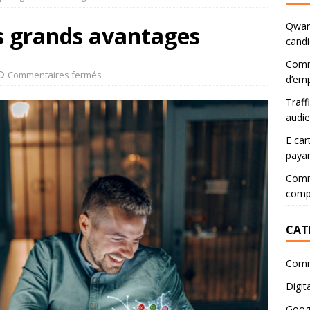
Qwant
us grands avantages
candi
Comm
Commentaires fermés
d’emp
Traff
audi
E car
paya
Comme
comp
CAT
Comm
Digita
Goog