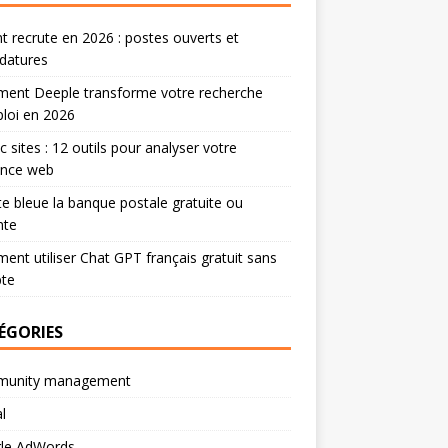
 recrute en 2026 : postes ouverts et
datures
ent Deeple transforme votre recherche
loi en 2026
ic sites : 12 outils pour analyser votre
ence web
te bleue la banque postale gratuite ou
nte
nt utiliser Chat GPT français gratuit sans
te
ÉGORIES
unity management
l
le AdWords